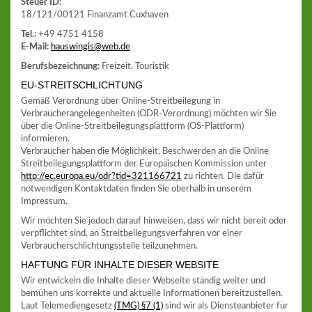
Steuer ID:
18/121/00121 Finanzamt Cuxhaven
Tel.:
+49 4751 4158
E-Mail:
hauswingis@web.de
Berufsbezeichnung:
Freizeit, Touristik
EU-STREITSCHLICHTUNG
Gemäß Verordnung über Online-Streitbeilegung in
Verbraucherangelegenheiten (ODR-Verordnung) möchten wir Sie
über die Online-Streitbeilegungsplattform (OS-Plattform)
informieren.
Verbraucher haben die Möglichkeit, Beschwerden an die Online
Streitbeilegungsplattform der Europäischen Kommission unter
http://ec.europa.eu/odr?tid=321166721
zu richten. Die dafür
notwendigen Kontaktdaten finden Sie oberhalb in unserem
Impressum.
Wir möchten Sie jedoch darauf hinweisen, dass wir nicht bereit oder
verpflichtet sind, an Streitbeilegungsverfahren vor einer
Verbraucherschlichtungsstelle teilzunehmen.
HAFTUNG FÜR INHALTE DIESER WEBSITE
Wir entwickeln die Inhalte dieser Webseite ständig weiter und
bemühen uns korrekte und aktuelle Informationen bereitzustellen.
Laut Telemediengesetz
(TMG) §7 (1)
sind wir als Diensteanbieter für