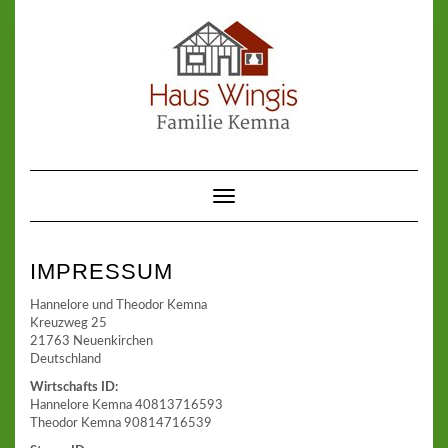
Skip
to
content
Toggle Navigation
IMPRESSUM
Hannelore und Theodor Kemna
Kreuzweg 25
21763 Neuenkirchen
Deutschland
Wirtschafts ID:
Hannelore Kemna 40813716593
Theodor Kemna 90814716539